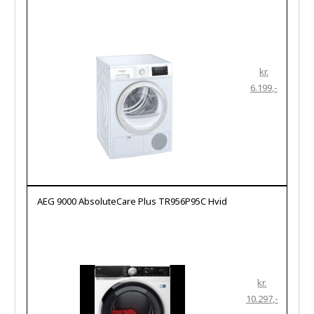
kr.
6.199
AEG 9000 AbsoluteCare Plus TR956P95C Hvid
kr.
10.297