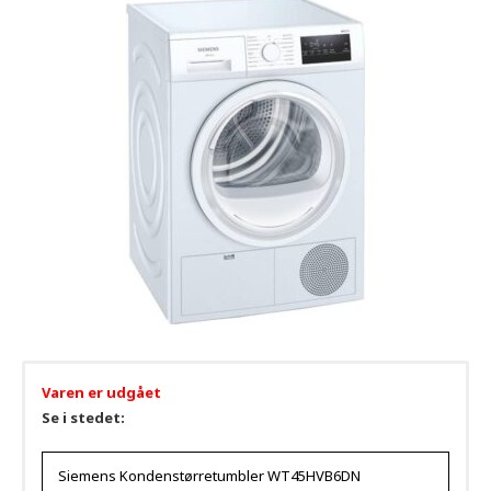
Varen er udgået
Se i stedet:
Siemens Kondenstørretumbler WT45HVB6DN