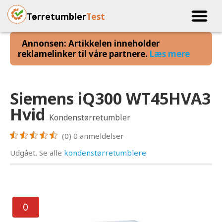
Tørretumbler
Test
Annonsen: Artikkelen inneholder
reklamelinker til våre partnere.
Læs mere
Siemens iQ300 WT45HVA3
Hvid
Kondenstørretumbler
(0)
0
anmeldelser
Udgået. Se alle
kondenstørretumblere
0