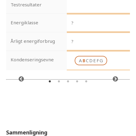
Testresultater
Energiklasse
?
Årligt energiforbrug
?
Kondenseringsevne
A
B
C
D
E
F
G
Sammenligning