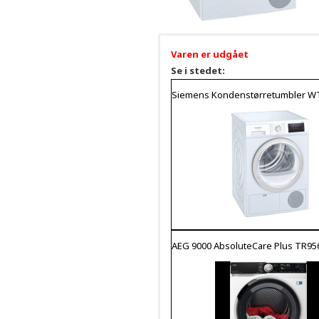
Varen er udgået
Se i stedet:
Siemens Kondenstørretumbler 
AEG 9000 AbsoluteCare Plus TR95