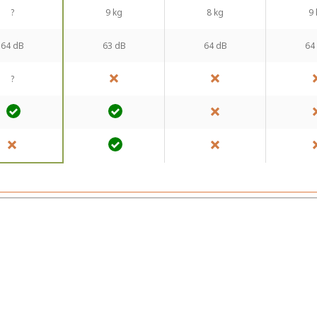
?
9 kg
8 kg
9 
64 dB
63 dB
64 dB
64
?