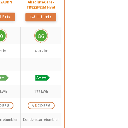
2ABDN
AbsoluteCare-
TR822F85M Hvid
l Pris
Gå Til Pris
0
86
5 kr.
4.917 kr.
 kWh
177 kWh
D
E
F
G
A
B
C
D
E
F
G
rretumbler
Kondenstørretumbler