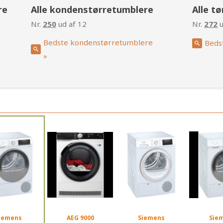
re
Alle kondenstørretumblere
Alle t
Nr.
250
ud af 12
Nr.
272
u
Bedste kondenstørretumblere
Beds
»
iemens
AEG 9000
Siemens
Sie