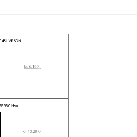
WT45HVB6DN
kr. 6.199
6P95C Hvid
kr. 10.297