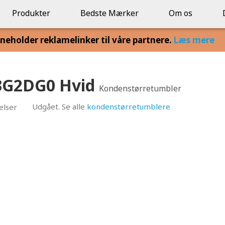
Produkter
Bedste Mærker
Om os
eholder reklamelinker til våre partnere.
Læs mere
3G2DG0 Hvid
Kondenstørretumbler
Udgået. Se alle
kondenstørretumblere
elser
0