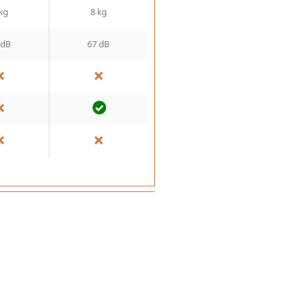
kg
8 kg
 dB
67 dB