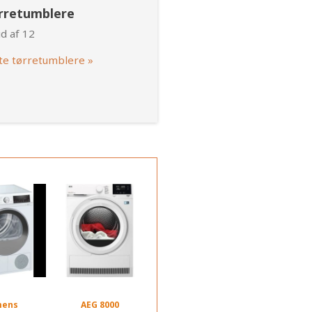
ørretumblere
d af 12
te tørretumblere »
mens
AEG 8000