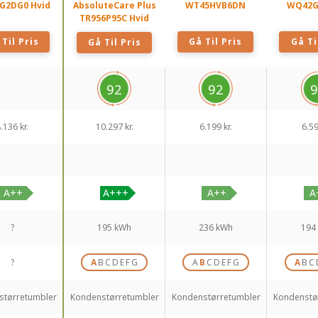
G2DG0 Hvid
AbsoluteCare Plus
WT45HVB6DN
WQ42G
TR956P95C Hvid
Til Pris
Gå Til Pris
Gå Ti
Gå Til Pris
92
92
9
.136 kr.
10.297 kr.
6.199 kr.
6.59
?
195 kWh
236 kWh
194
?
A
B
C
D
E
F
G
A
B
C
D
E
F
G
A
B
C
størretumbler
Kondenstørretumbler
Kondenstørretumbler
Kondenstø