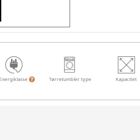
Energiklasse
Tørretumbler type
Kapacitet
g