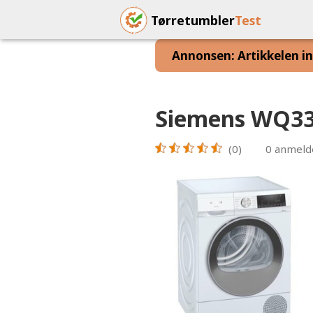
Tørretumbler
Test
Annonsen: Artikkelen inn
Siemens WQ3
(0)
0
anmeld