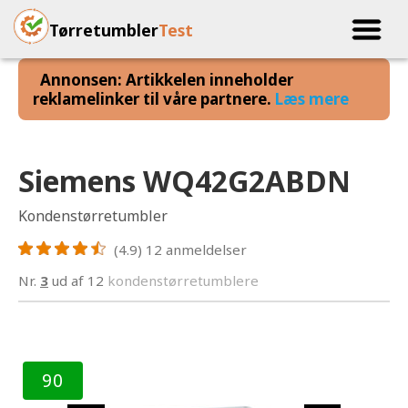
Tørretumbler
Test
Annonsen: Artikkelen inneholder
reklamelinker til våre partnere.
Læs mere
Siemens WQ42G2ABDN
Kondenstørretumbler
(4.9)
12
anmeldelser
Nr.
3
ud af 12
kondenstørretumblere
90