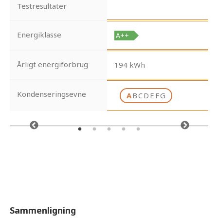
Testresultater
Energiklasse
Årligt energiforbrug
194 kWh
Kondenseringsevne
A
B
C
D
E
F
G
Sammenligning