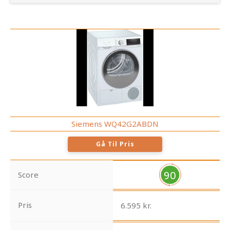
Siemens WQ42G2ABDN
Gå Til Pris
90
Score
Pris
6.595 kr.