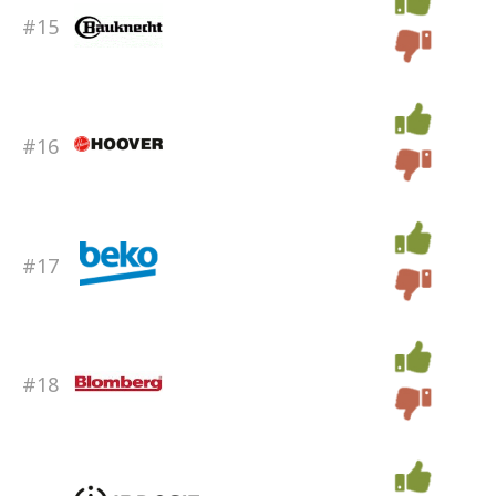
#15
#16
#17
#18