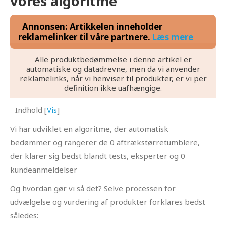
vores algoritme
Annonsen: Artikkelen inneholder
reklamelinker til våre partnere.
Læs mere
Alle produktbedømmelse i denne artikel er
automatiske og datadrevne, men da vi anvender
reklamelinks, når vi henviser til produkter, er vi per
definition ikke uafhængige.
Indhold
[
Vis
]
Vi har udviklet en algoritme, der automatisk
bedømmer og rangerer de 0 aftrækstørretumblere,
der klarer sig bedst blandt tests, eksperter og 0
kundeanmeldelser
Og hvordan gør vi så det? Selve processen for
udvælgelse og vurdering af produkter forklares bedst
således: