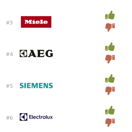
#3
#4
#5
#6