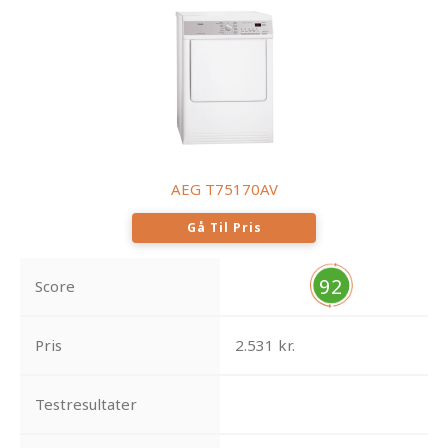
AEG T75170AV
Gå Til Pris
92
Score
Pris
2.531 kr.
Testresultater