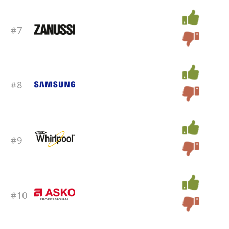
#7
#8
#9
#10