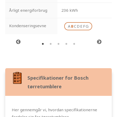
Årligt energiforbrug
236 kWh
Kondenseringsevne
A
B
C
D
E
F
G
Specifikationer for Bosch
tørretumblere
Her gennemgår vi, hvordan specifikationerne
fordeler sig for tørretumblere.