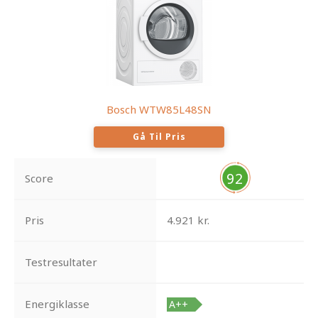
Bosch WTW85L48SN
Gå Til Pris
92
Score
Pris
4.921 kr.
Testresultater
Energiklasse