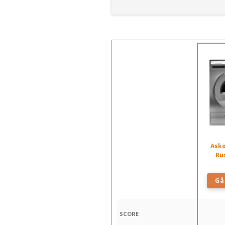
Asko
Rus
Gå 
SCORE