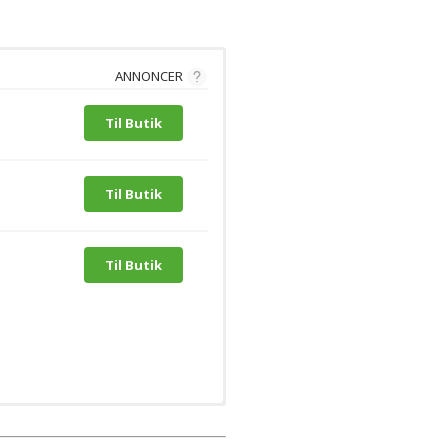
ANNONCER
Til Butik
Til Butik
Til Butik