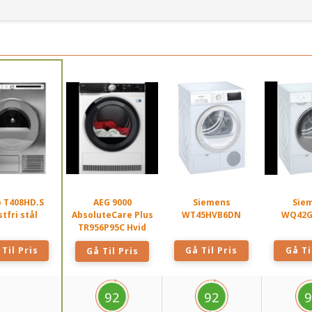
 T408HD.S
AEG 9000
Siemens
Sie
tfri stål
AbsoluteCare Plus
WT45HVB6DN
WQ42G
TR956P95C Hvid
Til Pris
Gå Til Pris
Gå Ti
Gå Til Pris
92
92
9