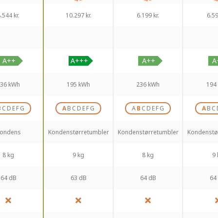
.544 kr.
10.297 kr.
6.199 kr.
6.59
36 kWh
195 kWh
236 kWh
194
B
C
D
E
F
G
A
B
C
D
E
F
G
A
B
C
D
E
F
G
A
B
C
ondens
Kondenstørretumbler
Kondenstørretumbler
Kondenstø
8 kg
9 kg
8 kg
9 
64 dB
63 dB
64 dB
64