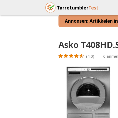
Tørretumbler
Test
Annonsen: Artikkelen inn
Asko T408HD.S
(4.0)
6
anmel