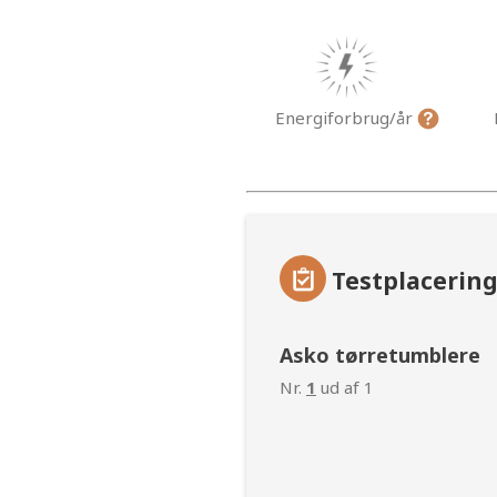
Energiforbrug/år
Testplacerin
Asko tørretumblere
Nr.
1
ud af 1