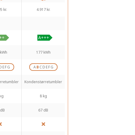
5 kr.
4.917 kr.
 kWh
177 kWh
D
E
F
G
A
B
C
D
E
F
G
rretumbler
Kondenstørretumbler
kg
8 kg
 dB
67 dB