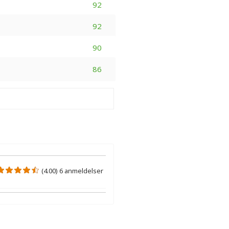
92
92
90
86
(4.00) 6 anmeldelser