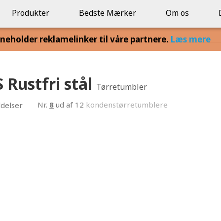
Produkter
Bedste Mærker
Om os
eholder reklamelinker til våre partnere.
Læs mere
 Rustfri stål
Tørretumbler
Nr.
8
ud af 12
kondenstørretumblere
delser
0