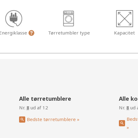
Energiklasse
Tørretumbler type
Kapacitet
g
Alle tørretumblere
Alle k
Nr.
8
ud af 12
Nr.
8
ud 
Beds
Bedste tørretumblere »
»