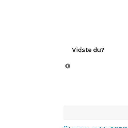
Vidste du?
s aftrækstørretumblere er mindst
bruger omkring
566,4 kr.
p
tørring.