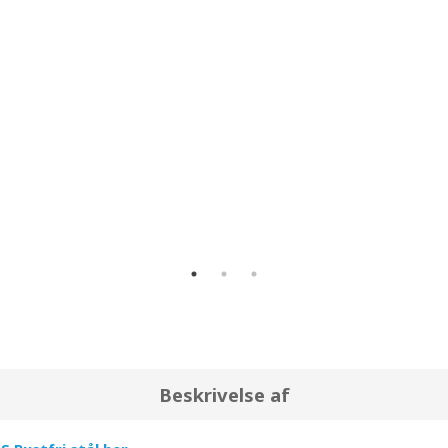
å el i løbet af et år ved et normalt forbrug (160 tørringer). Det
Beskrivelse af