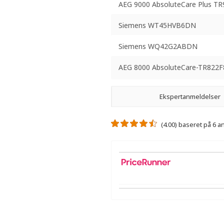
AEG 9000 AbsoluteCare Plus TR
Siemens WT45HVB6DN
Siemens WQ42G2ABDN
AEG 8000 AbsoluteCare-TR822F
Ekspertanmeldelser
(4.00) baseret på 6 
Der er ikke nogen ekspertanmeldelse
Der er ingen videoanmeldelser.