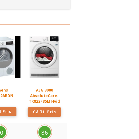
mens
AEG 8000
2ABDN
AbsoluteCare-
TR822F85M Hvid
l Pris
Gå Til Pris
0
86