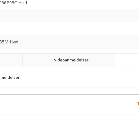
956P95C Hvid
85M Hvid
Videoanmeldelser
anmeldelser
r.