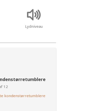
Lydniveau
ondenstørretumblere
af 12
te kondenstørretumblere