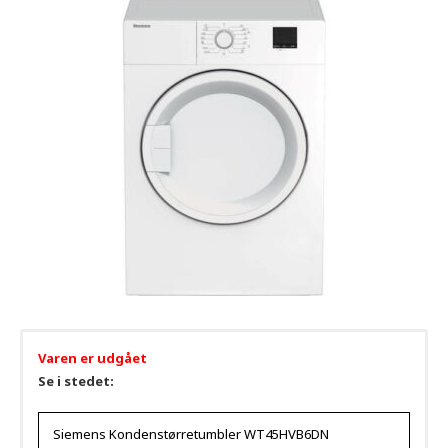
Varen er udgået
Se i stedet:
Siemens Kondenstørretumbler WT45HVB6DN