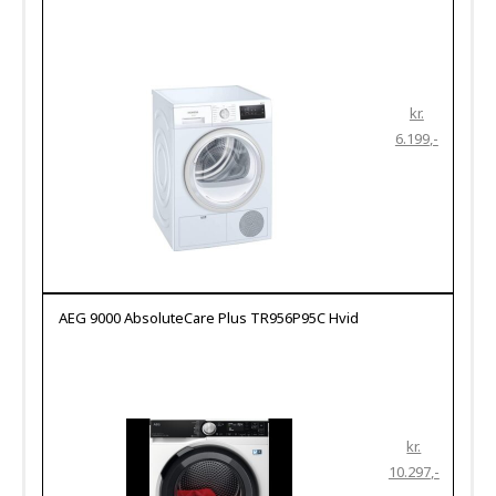
kr.
6.199
AEG 9000 AbsoluteCare Plus TR956P95C Hvid
kr.
10.297