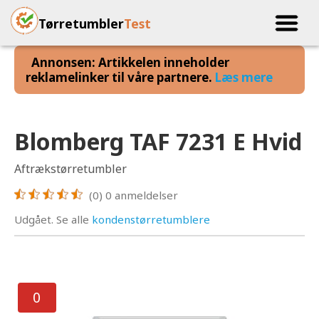
Tørretumbler
Test
Annonsen: Artikkelen inneholder
reklamelinker til våre partnere.
Læs mere
Blomberg TAF 7231 E Hvid
Aftrækstørretumbler
(0)
0
anmeldelser
Udgået. Se alle
kondenstørretumblere
0